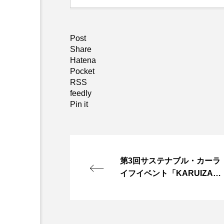
Post
Share
Hatena
Pocket
RSS
feedly
Pin it
第3回サステナブル・カーラ
イフイベント「KARUIZAW
A MOTOR GATHERING 20
23 Autumn」10月7日
（土）～9日（月・祝）に軽
井沢・プリンスショッピン