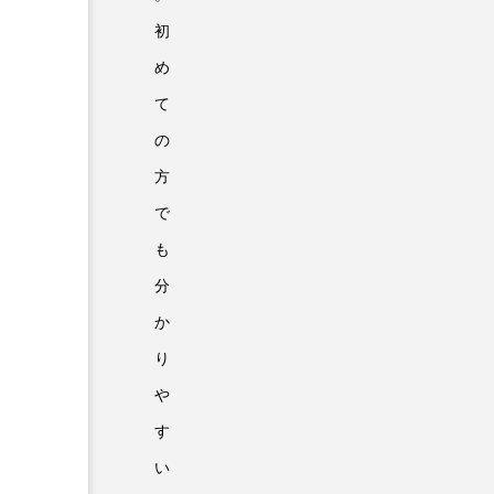
初
め
て
の
方
で
も
分
か
り
や
す
い