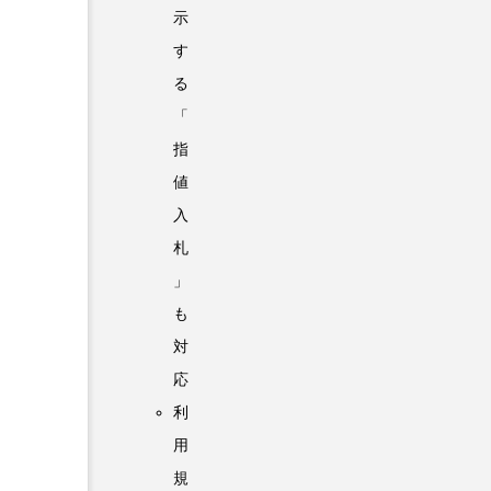
示
す
る
「
指
値
入
札
」
も
対
応
利
用
規