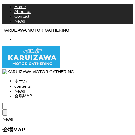
Home
About us
Contact
News
KARUIZAWA MOTOR GATHERING
RSS
ホーム
contents
News
会場MAP
News
会場MAP