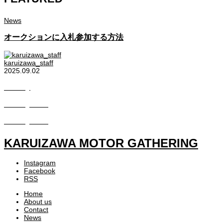
News
オークションに入札参加する方法
karuizawa_staff
2025.09.02
Gallery
Gallery2022
Gallery2023
KARUIZAWA MOTOR GATHERING
Instagram
Facebook
RSS
Home
About us
Contact
News