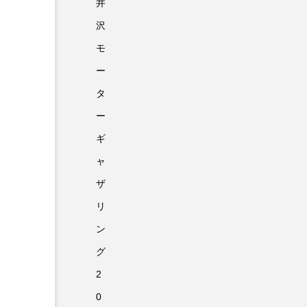
井
沢
モ
ー
タ
ー
ギ
ャ
ザ
リ
ン
グ
2
0