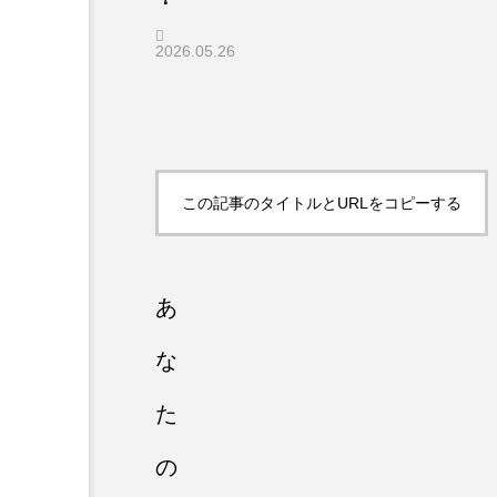
2026.05.26
この記事のタイトルとURLをコピーする
あ
な
た
の