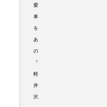
愛
車
を
あ
の
『
軽
井
沢