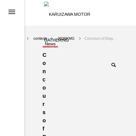
contents
2026KMG
Concours of Elegance ＠KARUIZAWA 2026 AUTUMN参加者募集！
News
C
o
n
c
o
u
r
s
o
f