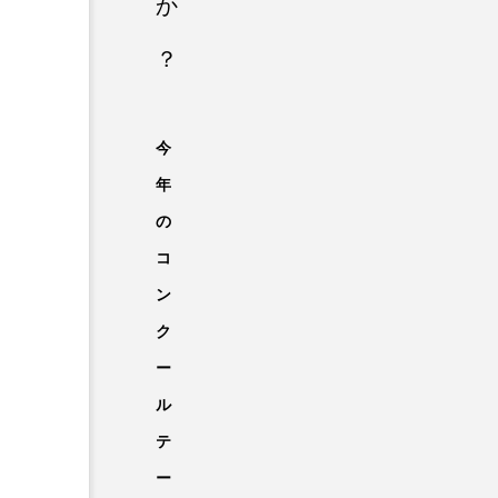
か
？
今
年
の
コ
ン
ク
ー
ル
テ
ー