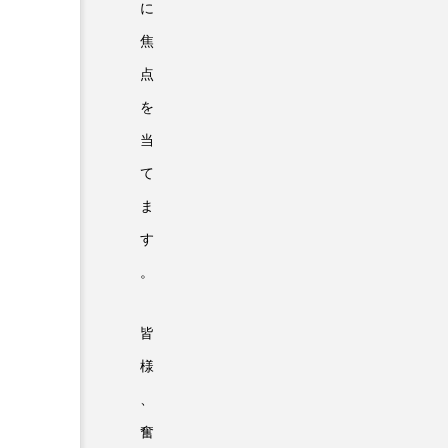
に
焦
点
を
当
て
ま
す
。
皆
様
、
奮