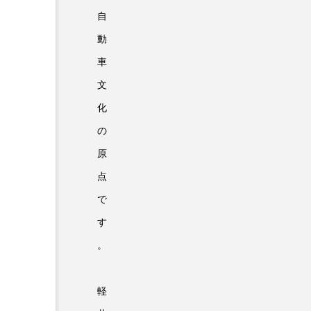
自
動
車
文
化
の
原
点
で
す
。
軽