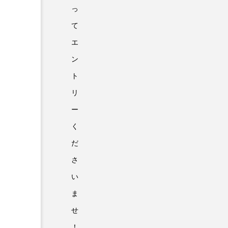
っ
て
エ
ン
ト
リ
ー
く
だ
さ
い
ま
せ
！