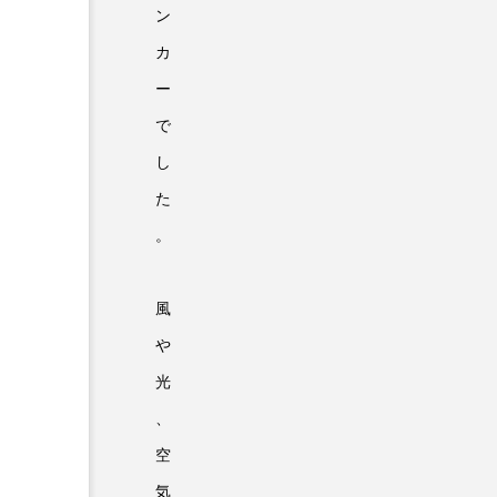
ン
カ
ー
で
し
た
。
風
や
光
、
空
気