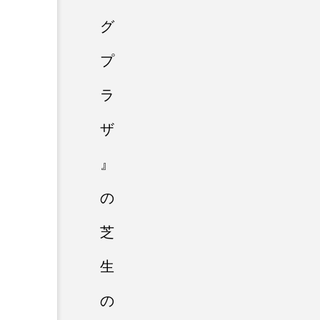
グ
プ
ラ
ザ
』
の
芝
生
の