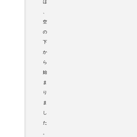
は
、
空
の
下
か
ら
始
ま
り
ま
し
た
。