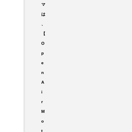
マ
は
、
【
O
p
e
n
A
i
r
M
o
t