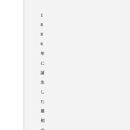
1
8
8
6
年
に
誕
生
し
た
最
初