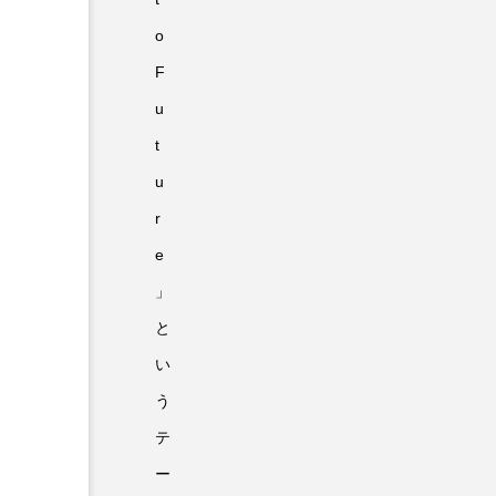
o
F
u
t
u
r
e
」
と
い
う
テ
ー