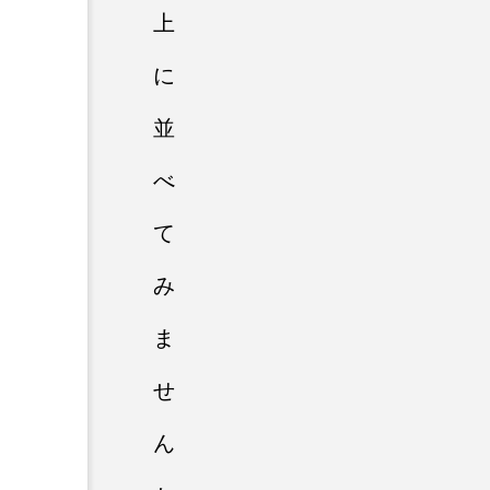
上
に
並
べ
て
み
ま
せ
ん