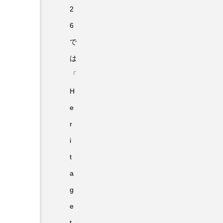
2
6
で
は
「
H
e
r
i
t
a
g
e
t