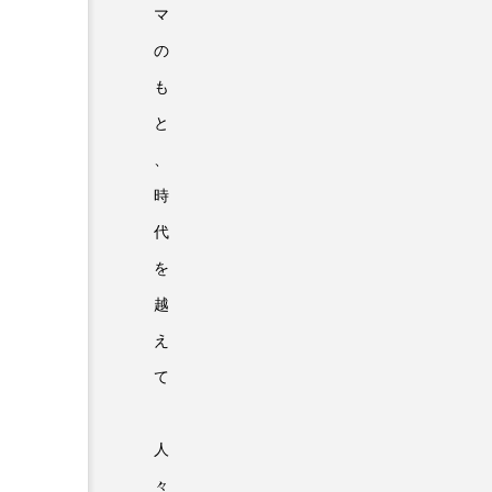
マ
の
も
と
、
時
代
を
越
え
て
人
々