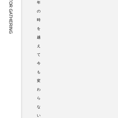
KARUIZAWA MOTOR GATHERING
年
の
時
を
越
え
て
今
も
変
わ
ら
な
い