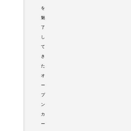
を
魅
了
し
て
き
た
オ
ー
プ
ン
カ
ー