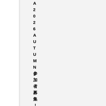
A
2
0
2
6
A
U
T
U
M
N
参
加
者
募
集
！