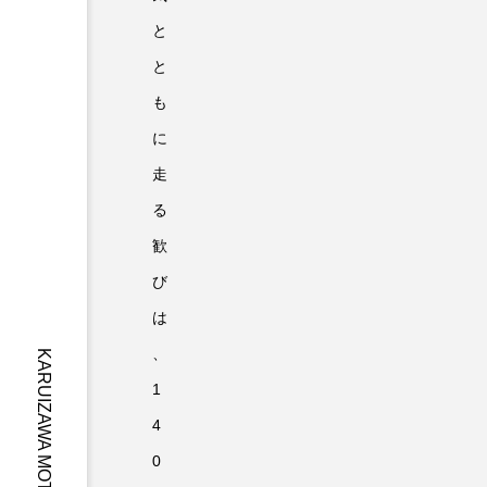
と
と
も
に
走
る
歓
び
は
、
1
4
0