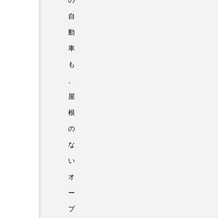
の
自
動
車
も
、
屋
根
の
な
い
オ
ー
プ