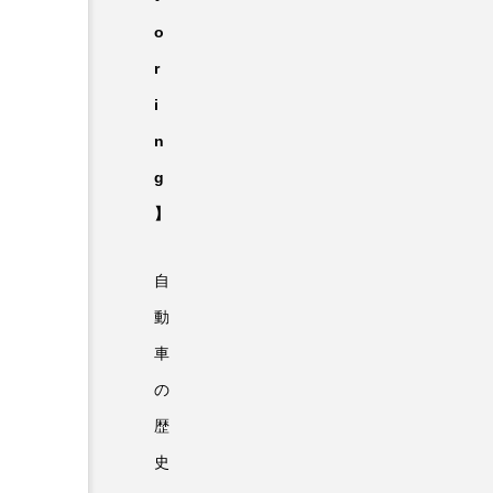
o
r
i
n
g
】
自
動
車
の
歴
史