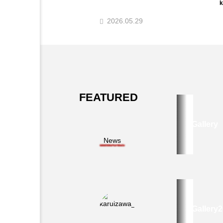
k
2026.05.29
FEATURED
Gallery
News
オ
ー
ク
シ
ョ
Gallery
ン