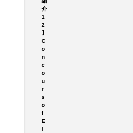
紹
介
1
2
】
C
o
n
c
o
u
r
s
o
f
E
l