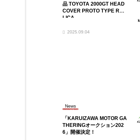
品 TOYOTA 2000GT HEAD
COVER PROTO TYPE REP
LICA
k
2025.09.04
News
「KARUIZAWA MOTOR GA
THERINGオークション202
6」開催決定！