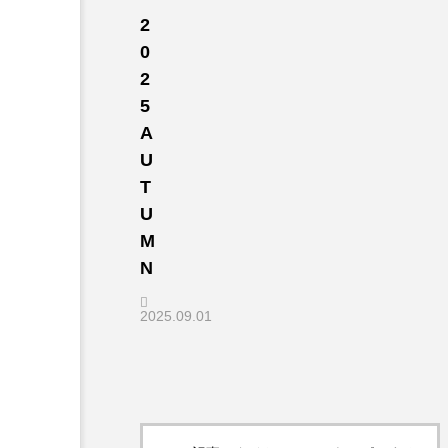
2
0
2
5
A
U
T
U
M
N
2025.09.01