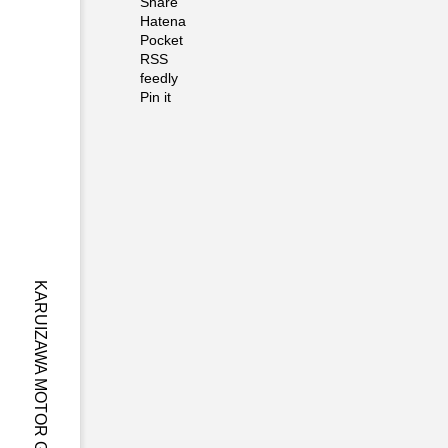
Share
Hatena
Pocket
RSS
feedly
Pin it
【エ
ント
リー
車両
KARUIZAWA MOTOR GATHERING
のご
紹介
オ
1
ー
1】
ク
Con
シ
cou
ョ