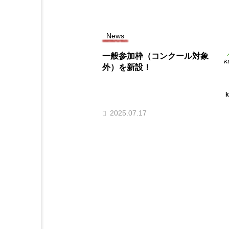
News
一般参加枠（コンクール対象
外）を新設！
k
2025.07.17