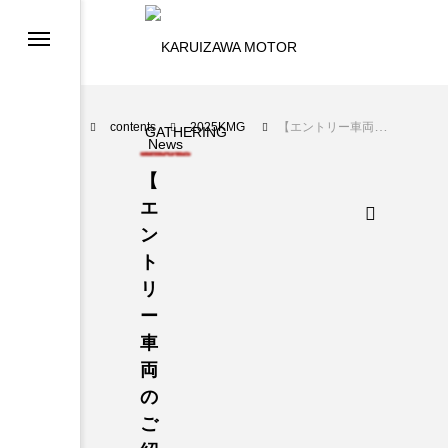
contents
2025KMG
【エントリー車両のご紹介12】Concours of Elegance ＠KARUIZAWA 2025 AUTUMN
News
【
エ
ン
ト
リ
ー
車
両
の
ご