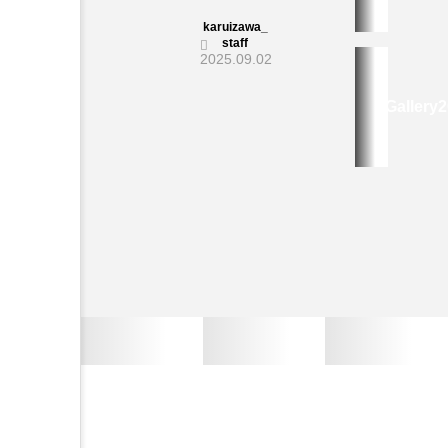
に
入
karuizawa_
staff
札
2025.09.02
参
加
Gallery
す
る
方
法