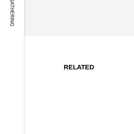
rs o
ン
f El
に
ega
入
nce
札
＠K
参
AR
加
UIZ
す
AW
る
A
方
RELATED
202
法
5 A
UT
UM
N