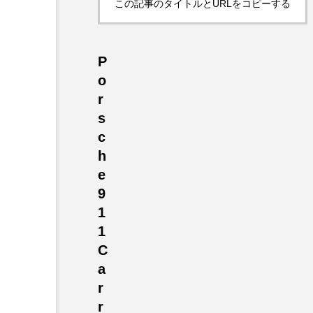
この記事のタイトルとURLをコピーする
P
o
r
s
c
h
e
9
1
1
C
a
r
r