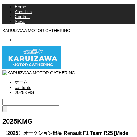
Home
About us
Contact
News
KARUIZAWA MOTOR GATHERING
RSS
ホーム
contents
2025KMG
2025KMG
【2025】オークション出品 Renault F1 Team R25 [Made