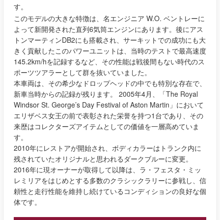
す。
このモデルの大きな特徴は、名エンジニア W.O. ベントレーに
よって新開発された直列6気筒エンジンにあります。後にアス
トンマーティンDB2にも搭載され、サーキットでの成功にも大
きく貢献したこのパワーユニットは、当時のテストで最高速度
145.2km/hを記録するなど、その性能は戦後間もない時代のス
ポーツツアラーとして群を抜いていました。
本車両は、その希少なドロップヘッドの中でも特別な存在で、
新車当時からの記録が残ります。 2005年4月、「The Royal
Windsor St. George’s Day Festival of Aston Martin」において
エリザベス女王の前で表彰された栄誉を持つ1台であり、その
来歴はコレクターズアイテムとしての価値を一層高めていま
す。
2010年にレストアが開始され、ボディカラーはトランク内に
残されていたオリジナルと思われるダークブルーに変更。
2016年に現オーナーが取得して以降は、ラ・フェスタ・ミッ
レミリアをはじめとする多数のクラシックラリーに参戦し、信
頼性と走行性能を維持し続けているコンディションの良好な個
体です。