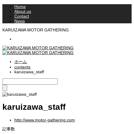
Home
About us
Contact
News
KARUIZAWA MOTOR GATHERING
RSS
ホーム
contents
karuizawa_staff
karuizawa_staff
http://www.motor-gathering.com
記事数