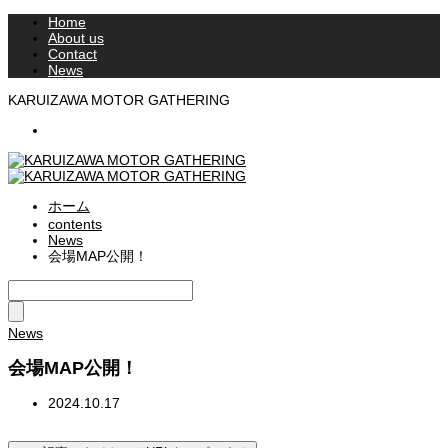
Home
About us
Contact
News
KARUIZAWA MOTOR GATHERING
RSS
ホーム
contents
News
会場MAP公開！
News
会場MAP公開！
2024.10.17