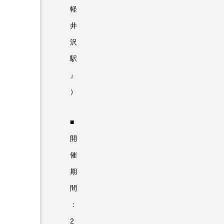
軽
井
沢
駅
』
）
■
開
催
期
間
：
2