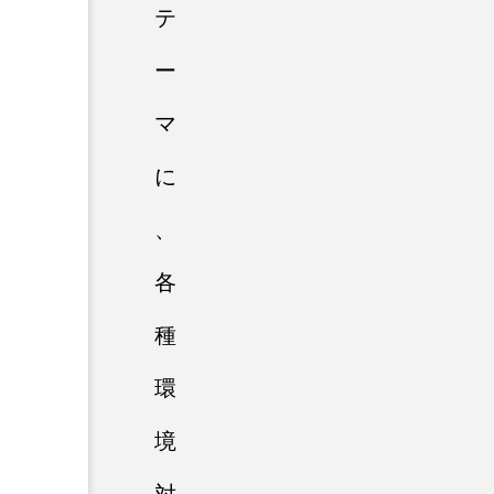
テ
ー
マ
に
、
各
種
環
境