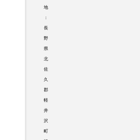
地
：
長
野
県
北
佐
久
郡
軽
井
沢
町