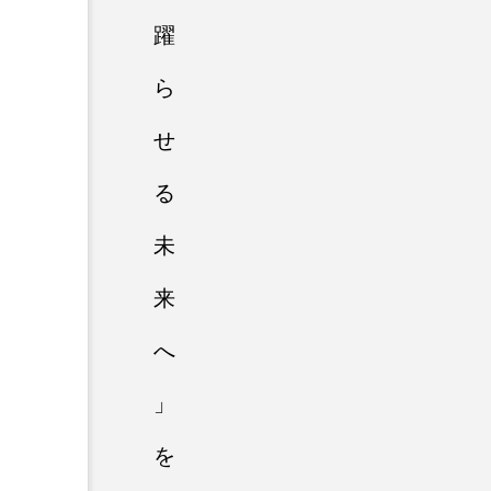
躍
ら
せ
る
未
来
へ
」
を