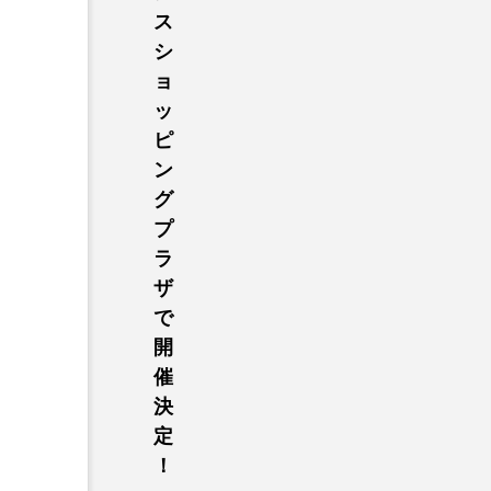
ス
シ
ョ
ッ
ピ
ン
グ
プ
ラ
ザ
で
開
催
決
定
！