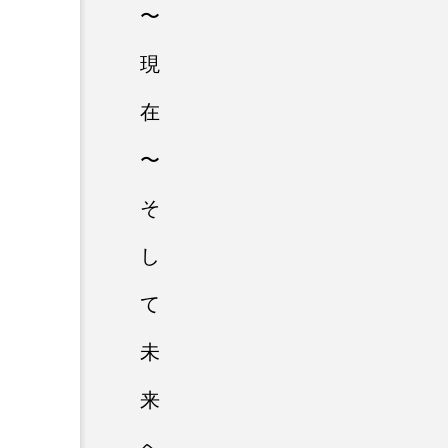
〜
現
在
〜
そ
し
て
未
来