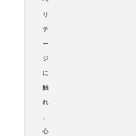
ヘ
リ
テ
ー
ジ
に
触
れ
、
心