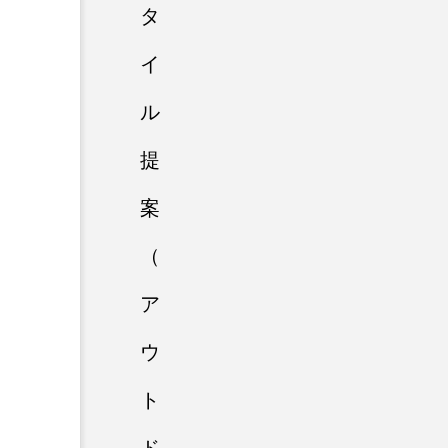
タ
イ
ル
提
案
（
ア
ウ
ト