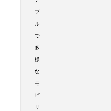
ナ
ブ
ル
で
多
様
な
モ
ビ
リ