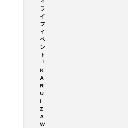
ィ
ラ
イ
フ
イ
ベ
ン
ト
「
K
A
R
U
I
Z
A
W