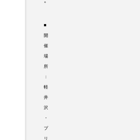
。
■
開
催
場
所
：
軽
井
沢
・
プ
リ