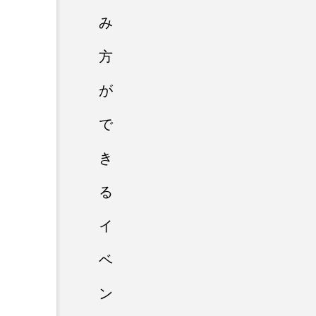
み
方
が
で
き
る
イ
ベ
ン