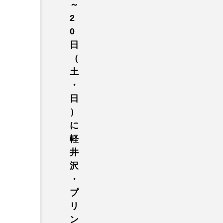
～
2
0
日
（
土
・
日
）
に
軽
井
沢
・
プ
リ
ン