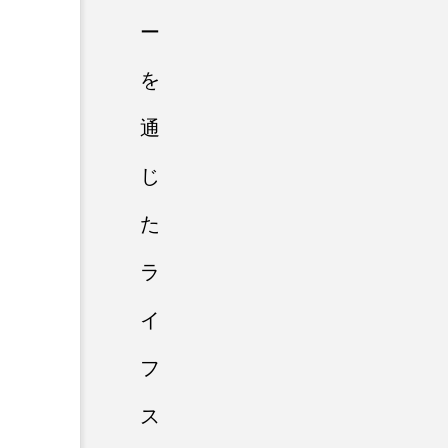
ー
を
通
じ
た
ラ
イ
フ
ス