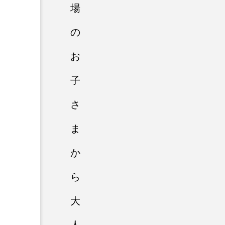
場
の
お
子
さ
ま
か
ら
大