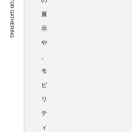
KARUIZAWA MOTOR GATHERING
の
展
示
や
、
モ
ビ
リ
テ
ィ