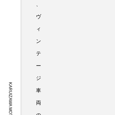
、
ヴ
ィ
ン
テ
ー
ジ
車
両