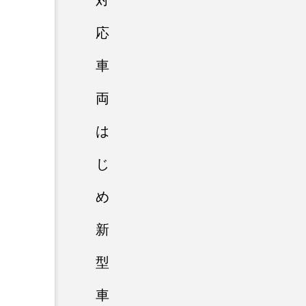
対
応
車
両
は
じ
め
新
型
車