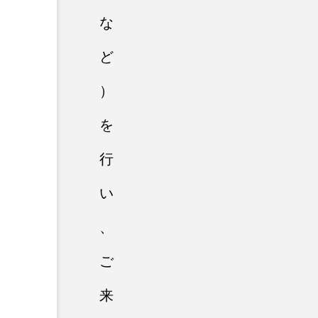
な
ど
）
を
行
い
、
ご
来