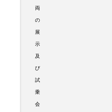
両
の
展
示
及
び
試
乗
会