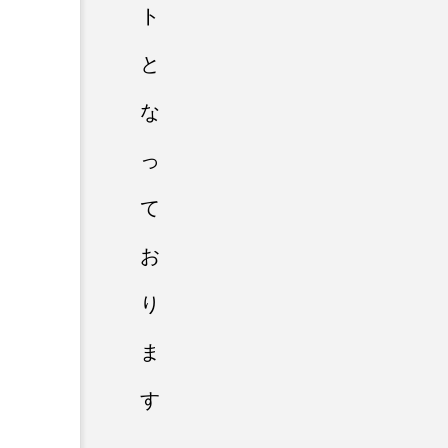
ト
と
な
っ
て
お
り
ま
す