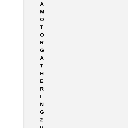
A
M
O
T
O
R
G
A
T
H
E
R
I
N
G
2
0