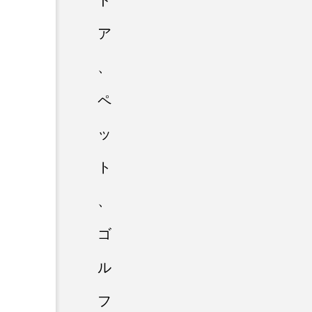
ド
ア
、
ペ
ッ
ト
、
ゴ
ル
フ