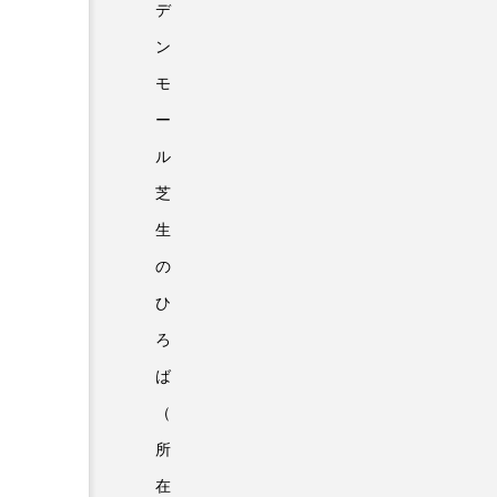
デ
ン
モ
ー
ル
芝
生
の
ひ
ろ
ば
（
所
在