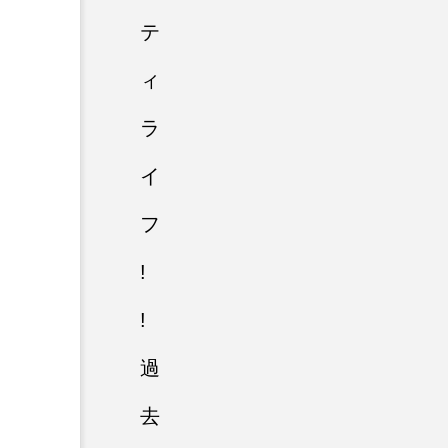
テ
ィ
ラ
イ
フ
!
!
過
去