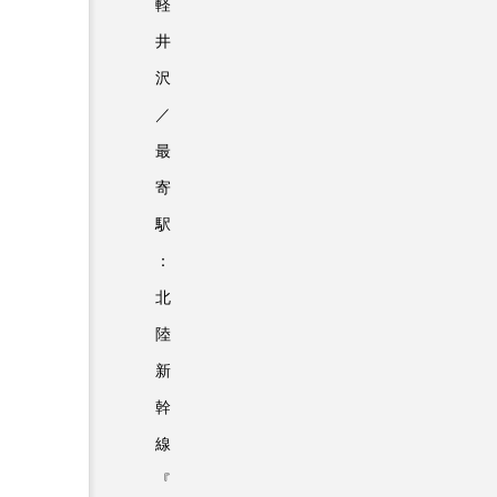
軽
井
沢
／
最
寄
駅
：
北
陸
新
幹
線
『