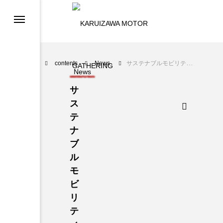
contents
News
サステナブルモビリティライフイベント「KARUIZAWA MOTOR GATHERING 2024 Autumn」10月19日～20日（土・日）に軽井沢・プリンスショッピングプラザで開催決定！
News
サ
ス
テ
ナ
ブ
ル
モ
ビ
リ
テ