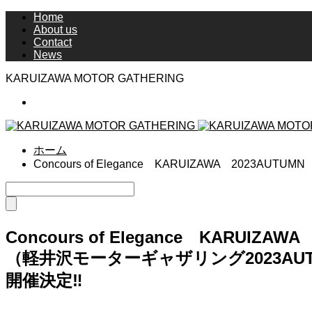
Home
About us
Contact
News
KARUIZAWA MOTOR GATHERING
RSS
ホーム
Concours of Elegance KARUIZAWA 2023AUTUMN
Concours of Elegance KARUIZA
（軽井沢モーターギャザリング2023AU
開催決定‼