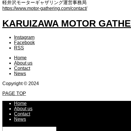
軽井沢モーターギャザリング運営事務局
https://www.motor-gathering.com/contact/
KARUIZAWA MOTOR GATHE
Instagram
Facebook
RSS
Home
About us
Contact
News
Copyright © 2024
PAGE TOP
Home
About us
Contact
News